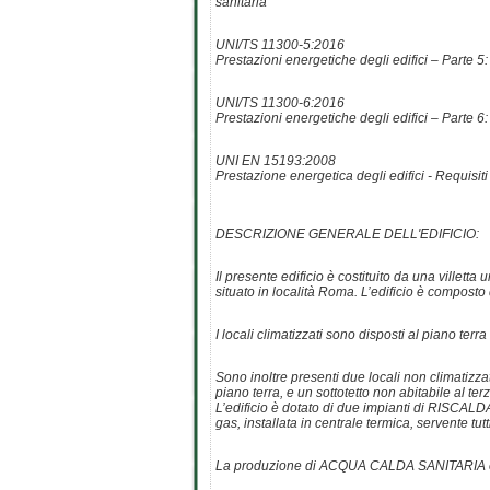
sanitaria
UNI/TS 11300-5:2016
Prestazioni energetiche degli edifici – Parte 5:
UNI/TS 11300-6:2016
Prestazioni energetiche degli edifici – Parte 
UNI EN 15193:2008
Prestazione energetica degli edifici - Requisiti
DESCRIZIONE GENERALE DELL'EDIFICIO:
Il presente edificio è costituito da una villetta
situato in località Roma. L’edificio è composto d
I locali climatizzati sono disposti al piano ter
Sono inoltre presenti due locali non climatizzati
piano terra, e un sottotetto non abitabile al terz
L’edificio è dotato di due impianti di RISCALD
gas, installata in centrale termica, servente tutt
La produzione di ACQUA CALDA SANITARIA è eff