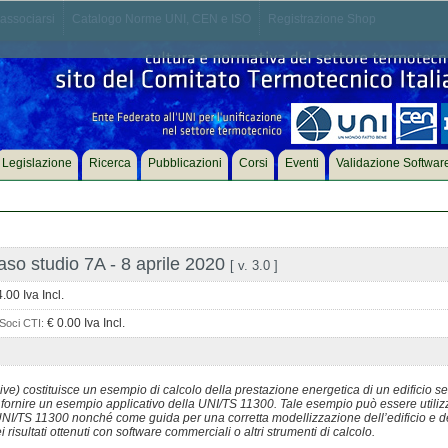
associarsi
Catalogo Norme UNI, CEN e ISO
Registrazione Shop
Legislazione
Ricerca
Pubblicazioni
Corsi
Eventi
Validazione Softwar
so studio 7A - 8 aprile 2020
[ v. 3.0 ]
.00 Iva Incl.
€ 0.00 Iva Incl.
Soci CTI:
ve) costituisce un esempio di calcolo della prestazione energetica di un edificio 
i fornire un esempio applicativo della UNI/TS 11300. Tale esempio può essere utiliz
NI/TS 11300 nonché come guida per una corretta modellizzazione dell’edificio e de
risultati ottenuti con software commerciali o altri strumenti di calcolo.