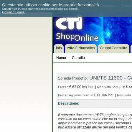
Questo sito utilizza cookie per le proprie funzionalità
Chi siamo
Dove siamo
Contattaci
Come 
Chiudendo questo banner acconsenti all'uso dei cookie.
Gestione Cookie
Info
Attività Normativa
Gruppi Consultivi
Home
Carrello
UNI/TS 11300 - Ca
Scheda Prodotto:
€ 63.00 Iva Incl. |
€ 44
Prezzo
Riservato Soci CTI:
€ 0.00 Iva Incl. |
Prezzo Aggiornamento
Riservato 
Descrizione:
Il presente documento (di 76 pagine complessi
costituito da un caso studio che ha lo scopo d
approfondimento pratico dei calcoli secondo U
può essere utilizzato anche per una verifica dei 