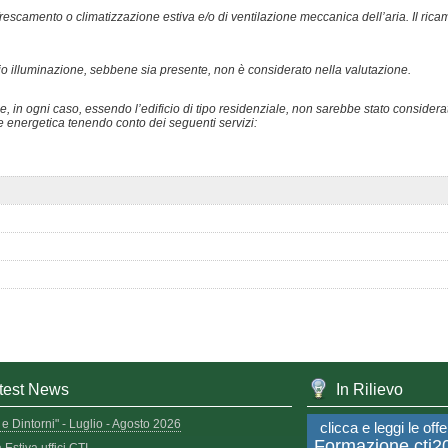
escamento o climatizzazione estiva e/o di ventilazione meccanica dell’aria. Il ricam
vizio illuminazione, sebbene sia presente, non è considerato nella valutazione.
 e, in ogni caso, essendo l’edificio di tipo residenziale, non sarebbe stato considera
ne energetica tenendo conto dei seguenti servizi:
test News
In Rilievo
e Dintorni" - Luglio - Agosto 2026
clicca e leggi le offe
Formazione.cti20