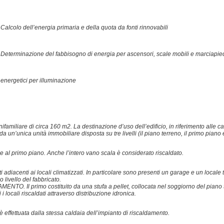
 Calcolo dell’energia primaria e della quota da fonti rinnovabili
6: Determinazione del fabbisogno di energia per ascensori, scale mobili e marciapied
 energetici per illuminazione
 unifamiliare di circa 160 m2. La destinazione d’uso dell’edificio, in riferimento alle 
a un’unica unità immobiliare disposta su tre livelli (il piano terreno, il primo piano e 
ra e al primo piano. Anche l’intero vano scala è considerato riscaldato.
 adiacenti ai locali climatizzati. In particolare sono presenti un garage e un locale te
o livello del fabbricato.
AMENTO. Il primo costituito da una stufa a pellet, collocata nel soggiorno del piano
i i locali riscaldati attraverso distribuzione idronica.
ettuata dalla stessa caldaia dell’impianto di riscaldamento.