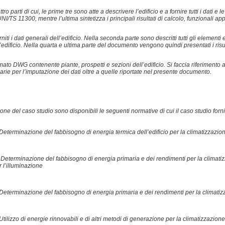
o parti di cui, le prime tre sono atte a descrivere l’edificio e a fornire tutti i dati 
I/TS 11300, mentre l’ultima sintetizza i principali risultati di calcolo, funzionali app
ti i dati generali dell’edificio. Nella seconda parte sono descritti tutti gli elementi e
ell’edificio. Nella quarta e ultima parte del documento vengono quindi presentati i ris
to DWG contenente piante, prospetti e sezioni dell’edificio. Si faccia riferimento a 
ie per l’imputazione dei dati oltre a quelle riportate nel presente documento.
one del caso studio sono disponibili le seguenti normative di cui il caso studio for
: Determinazione del fabbisogno di energia termica dell’edificio per la climatizzazio
2: Determinazione del fabbisogno di energia primaria e dei rendimenti per la climati
r l’illuminazione
: Determinazione del fabbisogno di energia primaria e dei rendimenti per la climatiz
 Utilizzo di energie rinnovabili e di altri metodi di generazione per la climatizzazi