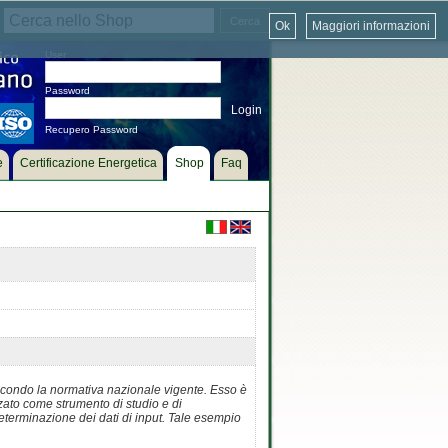
Ok
Maggiori informazioni
User
Password
Recupero Password
e
Certificazione Energetica
Shop
Faq
secondo la normativa nazionale vigente. Esso è
zato come strumento di studio e di
terminazione dei dati di input. Tale esempio