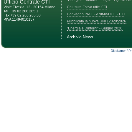
"Energia e Dintorni" - Luglio - Agosto 20
Ufficio Centrale CTI
Viale Elvezia, 12 - 20154 Milano
Chiusura Estiva uffici CTI
Tel. +39 02 266.265.1
Convegno INAIL - ANIMA/UCC - CTI
Fax +39 02 266.265.50
P.IVA 11494010157
Pubblicata la nuova UNI 12020:2026
"Energia e Dintorni" - Giugno 2026
Archivio News
Disclaimer / P