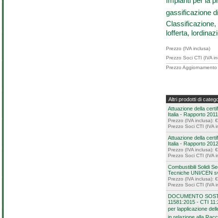
Impianti per la p
gassificazione di
Classificazione, 
lofferta, lordina
Prezzo (IVA inclusa)
Prezzo Soci CTI (IVA in
Prezzo Aggiornamento (
Altri prodotti di categ
Attuazione della certif
Italia - Rapporto 2011 
Prezzo (IVA inclusa): 
Prezzo Soci CTI (IVA i
Attuazione della certif
Italia - Rapporto 2012 
Prezzo (IVA inclusa): 
Prezzo Soci CTI (IVA i
Combustibili Solidi S
Tecniche UNI/CEN svi
Prezzo (IVA inclusa): 
Prezzo Soci CTI (IVA i
DOCUMENTO SOSTI
11581:2015 - CTI 11:
per lapplicazione d
in relazione alla Ra