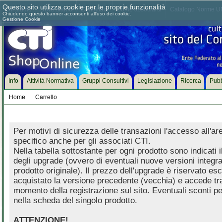
Questo sito utilizza cookie per le proprie funzionalità
Chi siamo
Dove siamo
Contattaci
Come associarsi
Catalogo Norme UN
Chiudendo questo banner acconsenti all'uso dei cookie.
Gestione Cookie
Info
Attività Normativa
Gruppi Consultivi
Legislazione
Ricerca
Pubb
Home
Carrello
Per motivi di sicurezza delle transazioni l'accesso all'a
specifico anche per gli associati CTI.
Nella tabella sottostante per ogni prodotto sono indicati 
degli upgrade (ovvero di eventuali nuove versioni integrat
prodotto originale). Il prezzo dell'upgrade è riservato es
acquistato la versione precedente (vecchia) e accede trami
momento della registrazione sul sito. Eventuali sconti per
nella scheda del singolo prodotto.
ATTENZIONE!