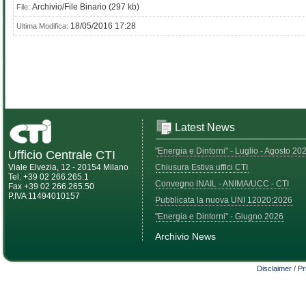
Archivio/File Binario (297 kb)
File:
18/05/2016 17:28
Ultima Modifica:
Latest News
"Energia e Dintorni" - Luglio - Agosto 20
Ufficio Centrale CTI
Viale Elvezia, 12 - 20154 Milano
Chiusura Estiva uffici CTI
Tel. +39 02 266.265.1
Convegno INAIL - ANIMA/UCC - CTI
Fax +39 02 266.265.50
P.IVA 11494010157
Pubblicata la nuova UNI 12020:2026
"Energia e Dintorni" - Giugno 2026
Archivio News
Disclaimer / P