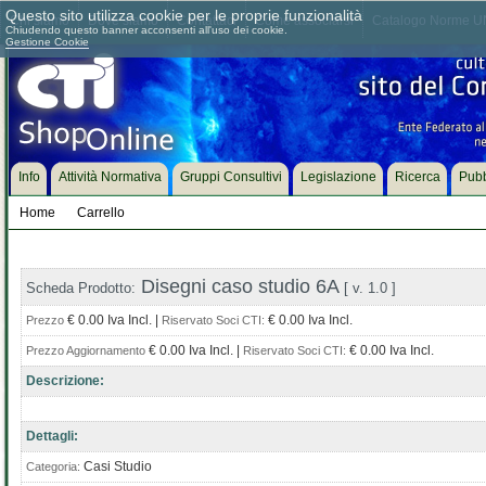
Questo sito utilizza cookie per le proprie funzionalità
Chi siamo
Dove siamo
Contattaci
Come associarsi
Catalogo Norme UN
Chiudendo questo banner acconsenti all'uso dei cookie.
Gestione Cookie
Info
Attività Normativa
Gruppi Consultivi
Legislazione
Ricerca
Pubb
Home
Carrello
Disegni caso studio 6A
Scheda Prodotto:
[ v. 1.0 ]
€ 0.00 Iva Incl. |
€ 0.00 Iva Incl.
Prezzo
Riservato Soci CTI:
€ 0.00 Iva Incl. |
€ 0.00 Iva Incl.
Prezzo Aggiornamento
Riservato Soci CTI:
Descrizione:
Dettagli:
Casi Studio
Categoria: