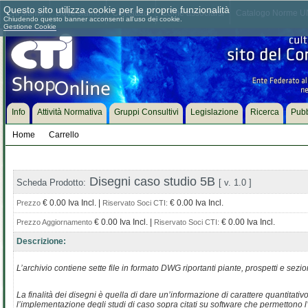
Questo sito utilizza cookie per le proprie funzionalità
Chi siamo
Dove siamo
Contattaci
Come associarsi
Catalogo Norme UN
Chiudendo questo banner acconsenti all'uso dei cookie.
Gestione Cookie
Info
Attività Normativa
Gruppi Consultivi
Legislazione
Ricerca
Pubb
Home
Carrello
Disegni caso studio 5B
Scheda Prodotto:
[ v. 1.0 ]
€ 0.00 Iva Incl. |
€ 0.00 Iva Incl.
Prezzo
Riservato Soci CTI:
€ 0.00 Iva Incl. |
€ 0.00 Iva Incl.
Prezzo Aggiornamento
Riservato Soci CTI:
Descrizione:
L’archivio contiene sette file in formato DWG riportanti piante, prospetti e sezio
La finalità dei disegni è quella di dare un’informazione di carattere quantitativ
l’implementazione degli studi di caso sopra citati su software che permettono l’ut