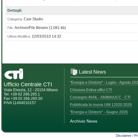
Dettagli:
Casi Studio
Categoria:
Archivio/File Binario (1,081 kb)
File:
22/03/2010 14:32
Ultima Modifica:
Latest News
"Energia e Dintorni" - Luglio - Agosto 20
Ufficio Centrale CTI
Viale Elvezia, 12 - 20154 Milano
Chiusura Estiva uffici CTI
Tel. +39 02 266.265.1
Convegno INAIL - ANIMA/UCC - CTI
Fax +39 02 266.265.50
P.IVA 11494010157
Pubblicata la nuova UNI 12020:2026
"Energia e Dintorni" - Giugno 2026
Archivio News
Disclaimer / P