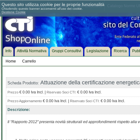
Questo sito utilizza cookie per le proprie funzionalità
Chi siamo
Dove siamo
Contattaci
Come associarsi
Catalogo Norme UN
Chiudendo questo banner acconsenti all'uso dei cookie.
Gestione Cookie
Info
Attività Normativa
Gruppi Consultivi
Legislazione
Ricerca
Pubb
Home
Carrello
Attuazione della certificazione energetica
Scheda Prodotto:
€ 0.00 Iva Incl. |
€ 0.00 Iva Incl.
Prezzo
Riservato Soci CTI:
€ 0.00 Iva Incl. |
€ 0.00 Iva Incl.
Prezzo Aggiornamento
Riservato Soci CTI:
Descrizione:
Il “Rapporto 2012" presenta novità strutturali ed approfondimenti rispetto alla v