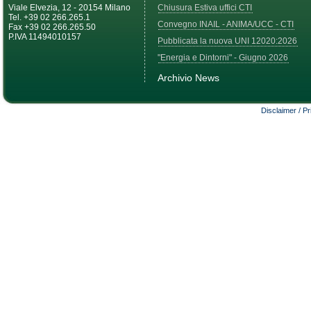
Viale Elvezia, 12 - 20154 Milano
Chiusura Estiva uffici CTI
Tel. +39 02 266.265.1
Convegno INAIL - ANIMA/UCC - CTI
Fax +39 02 266.265.50
P.IVA 11494010157
Pubblicata la nuova UNI 12020:2026
"Energia e Dintorni" - Giugno 2026
Archivio News
Disclaimer / P