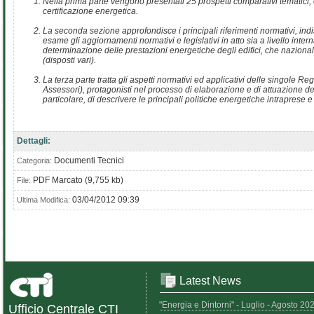
Nella prima parte vengono presentati 25 prospetti comparativi tematici, c
certificazione energetica.
La seconda sezione approfondisce i principali riferimenti normativi, ind
esame gli aggiornamenti normativi e legislativi in atto sia a livello int
determinazione delle prestazioni energetiche degli edifici, che nazionale 
(disposti vari).
La terza parte tratta gli aspetti normativi ed applicativi delle singole R
Assessori), protagonisti nel processo di elaborazione e di attuazione dei 
particolare, di descrivere le principali politiche energetiche intraprese e i
Dettagli:
Documenti Tecnici
Categoria:
PDF Marcato (9,755 kb)
File:
03/04/2012 09:39
Ultima Modifica:
Latest News
"Energia e Dintorni" - Luglio - Agosto 20
Ufficio Centrale CTI